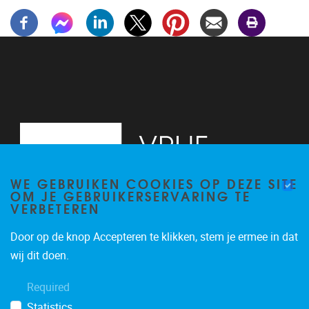
WE GEBRUIKEN COOKIES OP DEZE SITE
OM JE GEBRUIKERSERVARING TE
VERBETEREN
Door op de knop Accepteren te klikken, stem je ermee in dat
Laarbeeklaan 103, Building K+1
1090
Jette
wij dit doen.
02/477.46.37
Required
grad@vub.be
Statistics