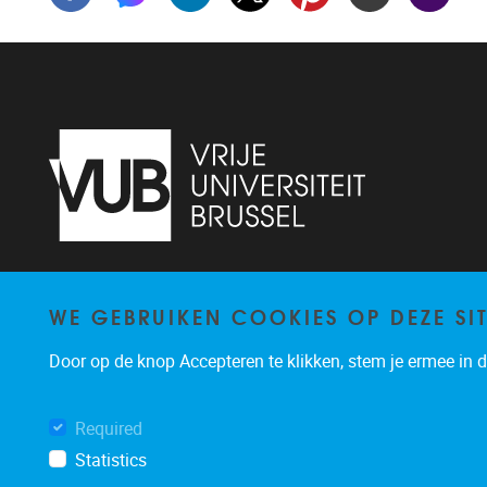
Laarbeeklaan 103, Building K+1
1090
WE GEBRUIKEN COOKIES OP DEZE SI
Jette
02/477.46.37
Door op de knop Accepteren te klikken, stem je ermee in da
grad@vub.be
Required
Statistics